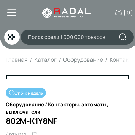
[ 0 ]
Главная
Каталог
Оборудование
Контакто
От 3-х недель
Оборудование / Контакторы, автоматы,
выключатели
802M-K1Y8NF
Артикул: