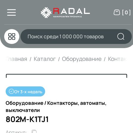
[ 0 ]
Главная
Каталог
Оборудование
Контакто
От 3-х недель
Оборудование / Контакторы, автоматы,
выключатели
802M-K1TJ1
Артикул: