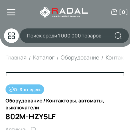
[ 0 ]
Главная
Каталог
Оборудование
Контакто
От 3-х недель
Оборудование / Контакторы, автоматы,
выключатели
802M-HZY5LF
Артикул: