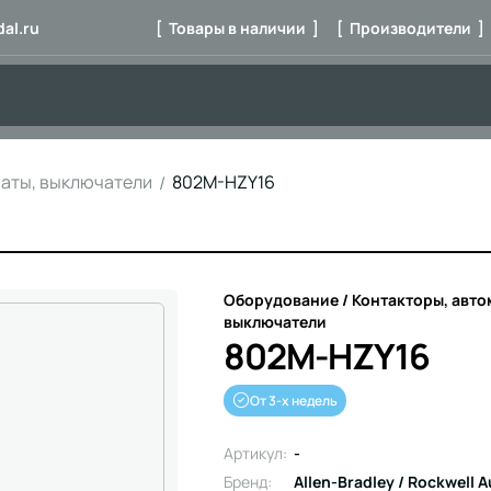
al.ru
[ Товары в наличии ]
[ Производители ]
маты, выключатели
802M-HZY16
Оборудование / Контакторы, авто
выключатели
802M-HZY16
От 3-х недель
Артикул:
-
Бренд:
Allen-Bradley / Rockwell 