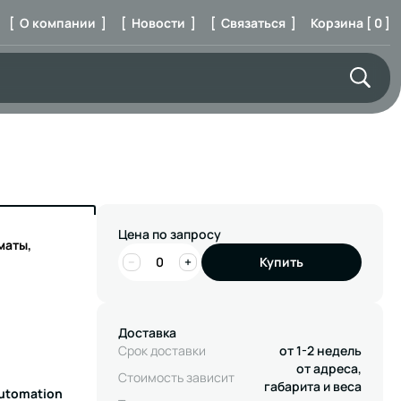
[ О компании ]
[ Новости ]
[ Связаться ]
Корзина [ 0 ]
Цена по запросу
маты,
−
+
Купить
Доставка
Срок доставки
от 1-2 недель
от адреса,
Стоимость зависит
габарита и веса
Automation