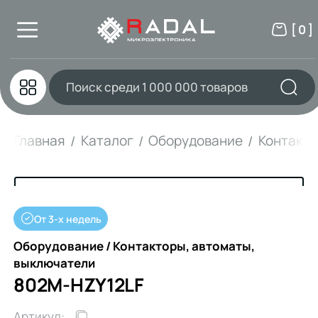
[ 0 ]
Главная
Каталог
Оборудование
Контакто
От 3-х недель
Оборудование / Контакторы, автоматы,
выключатели
802M-HZY12LF
Артикул: