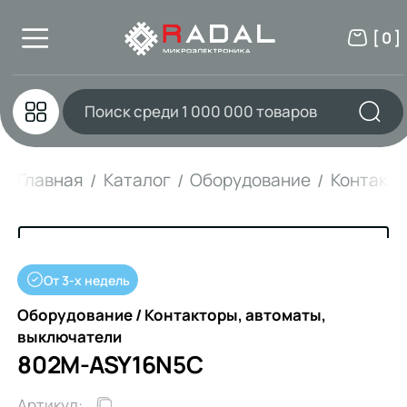
[ 0 ]
Главная
Каталог
Оборудование
Контакто
От 3-х недель
Оборудование / Контакторы, автоматы,
выключатели
802M-ASY16N5C
Артикул: