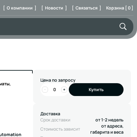
[ О компании ]
[ Новости ]
[ Связаться ]
Корзина [ 0 ]
Цена по запросу
маты,
−
+
Купить
Доставка
Срок доставки
от 1-2 недель
от адреса,
Стоимость зависит
габарита и веса
Automation