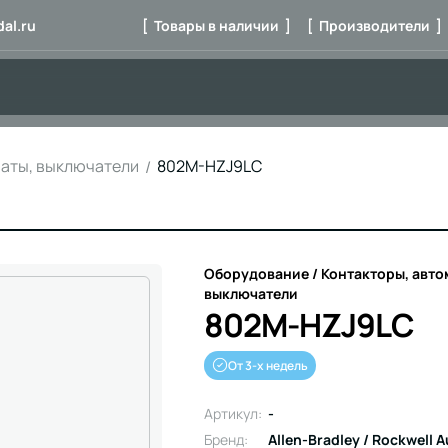
al.ru
[ Товары в наличии ]
[ Производители ]
маты, выключатели
802M-HZJ9LC
Оборудование / Контакторы, авто
выключатели
802M-HZJ9LC
От 3-х недель
Артикул:
-
Бренд:
Allen-Bradley / Rockwell 