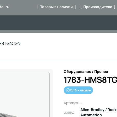
al.ru
[ Товары в наличии ]
[ Производители ]
MS8TG4CGN
Оборудование / Прочее
1783-HMS8T
От 3-х недель
Артикул:
-
Allen-Bradley / Rock
Бренд:
Automation