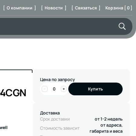
[ О компании ]
[ Новости ]
[ Связаться ]
Корзина [ 0 ]
Цена по запросу
G4CGN
−
+
Купить
Доставка
Срок доставки
от 1-2 недель
от адреса,
well
Стоимость зависит
габарита и веса