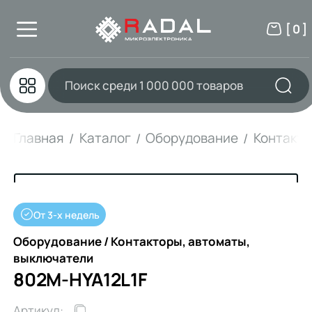
[ 0 ]
Главная
Каталог
Оборудование
Контакто
От 3-х недель
Оборудование / Контакторы, автоматы,
выключатели
802M-HYA12L1F
Артикул: