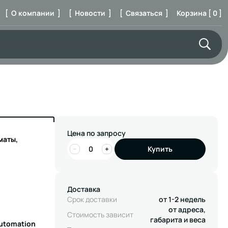
[ О компании ]
[ Новости ]
[ Связаться ]
Корзина [ 0 ]
Цена по запросу
маты,
−
+
Купить
Доставка
Срок доставки
от 1-2 недель
от адреса,
Стоимость зависит
габарита и веса
Automation