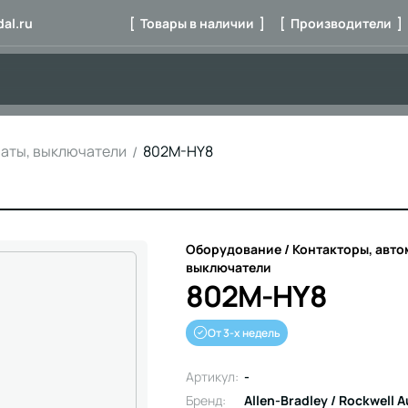
al.ru
[ Товары в наличии ]
[ Производители ]
маты, выключатели
802M-HY8
Оборудование / Контакторы, авто
выключатели
802M-HY8
От 3-х недель
Артикул:
-
Бренд:
Allen-Bradley / Rockwell 