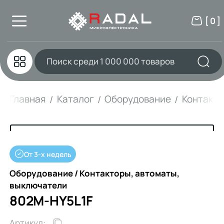
[ 0 ]
Главная
Каталог
Оборудование
Контакто
От 3-х недель
Оборудование / Контакторы, автоматы,
выключатели
802M-HY5L1F
Артикул: