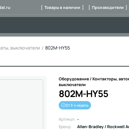
al.ru
[ Товары в наличии ]
[ Производители ]
маты, выключатели
802M-HY55
Оборудование / Контакторы, авто
выключатели
802M-HY55
От 3-х недель
Артикул:
-
Бренд:
Allen-Bradley / Rockwell 