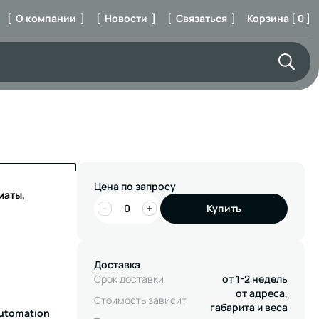
[ О компании ]
[ Новости ]
[ Связаться ]
Корзина [ 0 ]
Цена по запросу
маты,
−
+
Купить
Доставка
Срок доставки
от 1-2 недель
от адреса,
Стоимость зависит
габарита и веса
Automation