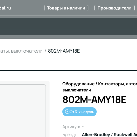
al.ru
[ Товары в наличии ]
[ Производители ]
маты, выключатели
802M-AMY18E
Оборудование / Контакторы, авто
выключатели
802M-AMY18E
От 3-х недель
Артикул:
-
Бренд:
Allen-Bradley / Rockwell 