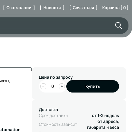
[ О компании ]
[ Новости ]
[ Связаться ]
Корзина [ 0 ]
Цена по запросу
маты,
−
+
Купить
Доставка
Срок доставки
от 1-2 недель
от адреса,
Стоимость зависит
габарита и веса
Automation