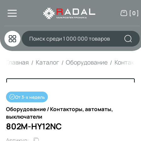
[ 0 ]
Главная
Каталог
Оборудование
Контакто
От 3-х недель
Оборудование / Контакторы, автоматы,
выключатели
802M-HY12NC
Артикул: