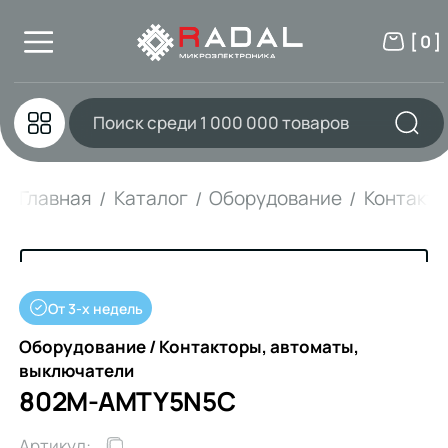
[ 0 ]
Главная
Каталог
Оборудование
Контакто
От 3-х недель
Оборудование / Контакторы, автоматы,
выключатели
802M-AMTY5N5C
Артикул: