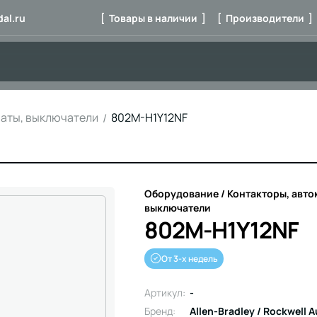
al.ru
[ Товары в наличии ]
[ Производители ]
маты, выключатели
802M-H1Y12NF
Оборудование / Контакторы, авто
выключатели
802M-H1Y12NF
От 3-х недель
Артикул:
-
Бренд:
Allen-Bradley / Rockwell 