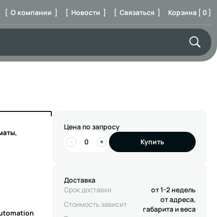
[ О компании ]
[ Новости ]
[ Связаться ]
Корзина [ 0 ]
Цена по запросу
маты,
−
+
Купить
Доставка
Срок доставки
от 1-2 недель
от адреса,
Стоимость зависит
габарита и веса
Automation