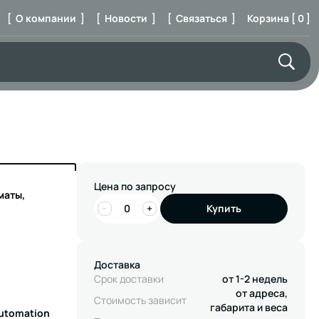
[ О компании ]
[ Новости ]
[ Связаться ]
Корзина [ 0 ]
Цена по запросу
маты,
−
+
Купить
Доставка
Срок доставки
от 1-2 недель
от адреса,
Стоимость зависит
габарита и веса
Automation