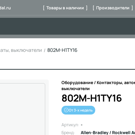
al.ru
[ Товары в наличии ]
[ Производители ]
маты, выключатели
802M-H1TY16
Оборудование / Контакторы, авто
выключатели
802M-H1TY16
От 3-х недель
Артикул:
-
Бренд:
Allen-Bradley / Rockwell 