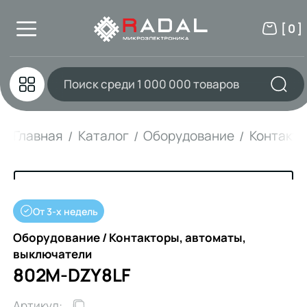
[ 0 ]
Главная
Каталог
Оборудование
Контакто
От 3-х недель
Оборудование / Контакторы, автоматы,
выключатели
802M-DZY8LF
Артикул: