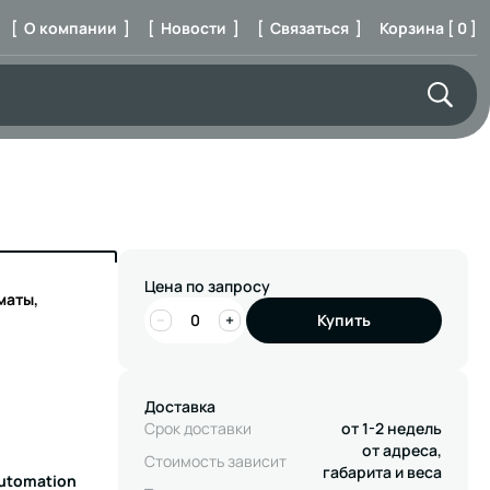
[ О компании ]
[ Новости ]
[ Связаться ]
Корзина [ 0 ]
Цена по запросу
маты,
−
+
Купить
Доставка
Срок доставки
от 1-2 недель
от адреса,
Стоимость зависит
габарита и веса
Automation