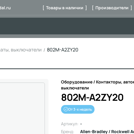
al.ru
[ Товары в наличии ]
[ Производители ]
маты, выключатели
802M-A2ZY20
Оборудование / Контакторы, авто
выключатели
802M-A2ZY20
От 3-х недель
Артикул:
-
Бренд:
Allen-Bradley / Rockwell 